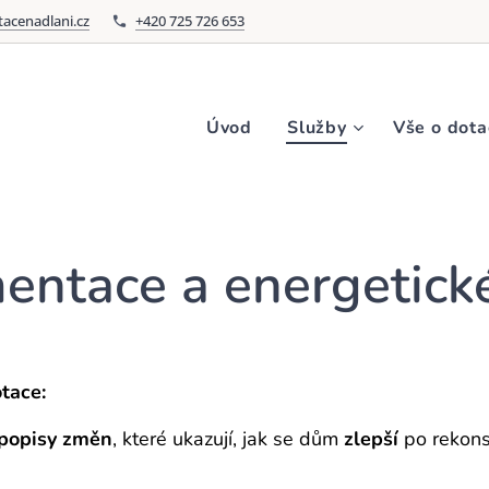
acenadlani.cz
+420 725 726 653
Úvod
Služby
Vše o dota
entace a energetick
tace:
 popisy změn
, které ukazují, jak se dům
zlepší
po rekonst