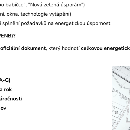
o babičce", "Nová zelená úsporám")
í, okna, technologie vytápění)
í splnění požadavků na energetickou úspornost
PENB)?
e
oficiální dokument
, který hodnotí
celkovou energetic
(A-G)
a rok
áročnosti
dov