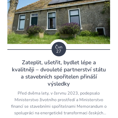
Čvn
27
Zateplit, ušetřit, bydlet lépe a
kvalitněji – dvouleté partnerství státu
a stavebních spořitelen přináší
výsledky
Před dvěma lety, v červnu 2023, podepsalo
Ministerstvo životního prostředí a Ministerstvo
financí se stavebními spořitelnami Memorandum o
spolupráci na energetické transformaci českých