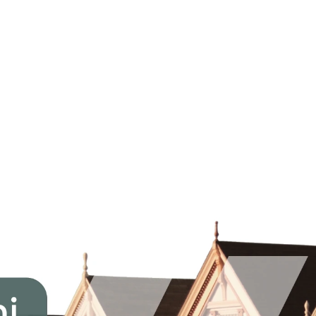
domácností, které deklarovalo společný zájem na
podpoře udržitelného a energeticky úsporného
bydlení v České republice. Memorandum zavedlo
první finanční nástroj...