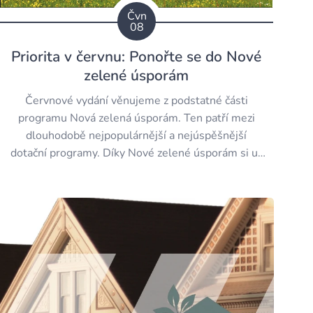
Čvn
08
Priorita v červnu: Ponořte se do Nové
zelené úsporám
Červnové vydání věnujeme z podstatné části
programu Nová zelená úsporám. Ten patří mezi
dlouhodobě nejpopulárnější a nejúspěšnější
dotační programy. Díky Nové zelené úsporám si už
tisíce lidí zlepšily své bydlení, šetří energii a
pomáhají životnímu prostředí. Nedávno měla Nová
zelená úsporám patnácté narozeniny, program v
plné síle jede dál a...