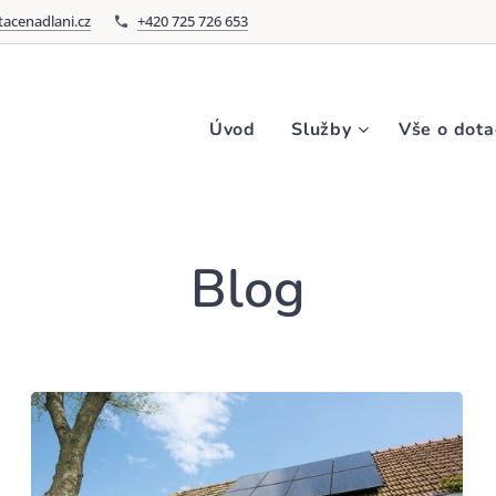
acenadlani.cz
+420 725 726 653
Úvod
Služby
Vše o dota
Blog